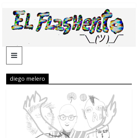
Saltar
¯\_(ツ)_/
al
contenido
¯
diego melero