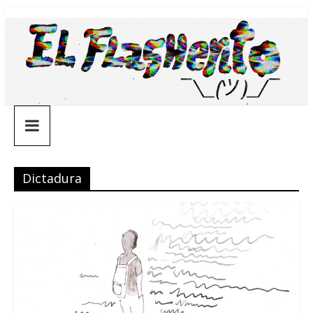
Saltar
¯\_(ツ)_/
al
contenido
¯
Dictadura