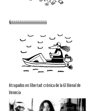
Ñññññññññññññññññññ
Atrapados en libertad: crónica de la 61 Bienal de
Venecia