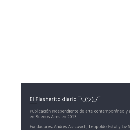
El Flasherito diario ¯\_(ツ)_/¯
Publicación independiente de arte contemporáneo y 
en Buenos Aires en 2013.
Fundadores: Andrés Aizicovich, Leopoldo Estol y Liv