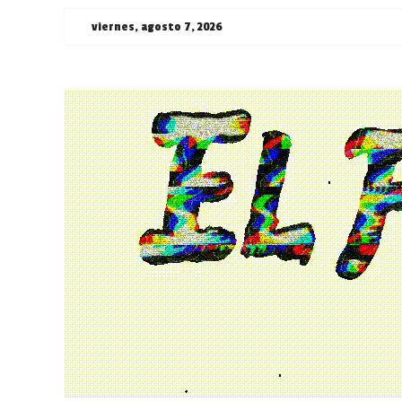
Saltar
viernes, agosto 7, 2026
al
contenido
¯\_(ツ)_/
¯