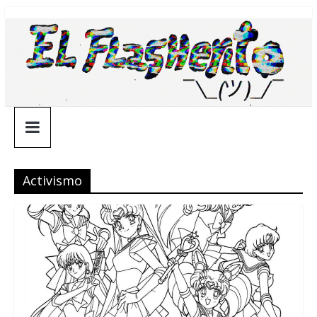
Saltar
¯\_(ツ)_/
al
contenido
¯
Activismo