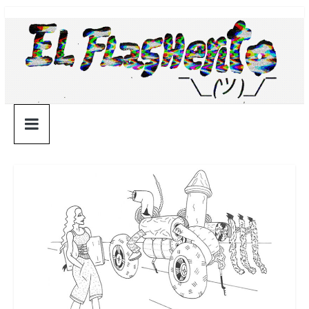
Saltar
¯\_(ツ)_/
al
contenido
¯