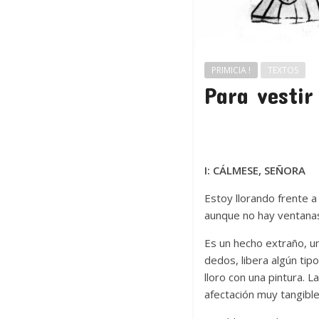
PRIMICIA !
TEXTOS
Para vesti
I: CÁLMESE, SEÑORA
Estoy llorando frente a
aunque no hay ventanas
Es un hecho extraño, u
dedos, libera algún tip
lloro con una pintura. L
afectación muy tangibl