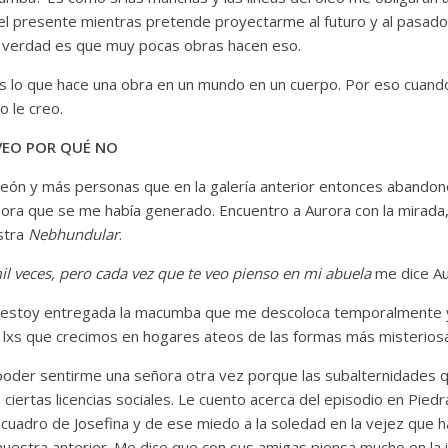
el presente mientras pretende proyectarme al futuro y al pasado
a verdad es que muy pocas obras hacen eso.
s lo que hace una obra en un mundo en un cuerpo. Por eso cuando
o le creo.
 VEO POR QUÉ NO
neón y más personas que en la galería anterior entonces abandon
ra que se me había generado. Encuentro a Aurora con la mirada, e
stra
Nebhundular
.
mil veces, pero cada vez que te veo pienso en mi abuela
me dice Au
ato estoy entregada la macumba que me descoloca temporalmente 
 lxs que crecimos en hogares ateos de las formas más misterios
poder sentirme una señora otra vez porque las subalternidades q
iertas licencias sociales. Le cuento acerca del episodio en Piedr
 cuadro de Josefina y de ese miedo a la soledad en la vejez que h
 muestra anterior. Me dice que con sus amigas piensa mucho en la