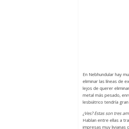
En Nebhundular hay much
eliminar las líneas de 
lejos de querer elimina
metal más pesado, enrul
lesbiátrico tendría gran
¿Ves? Estas son tres a
Hablan entre ellas a tr
impresas muy livianas q