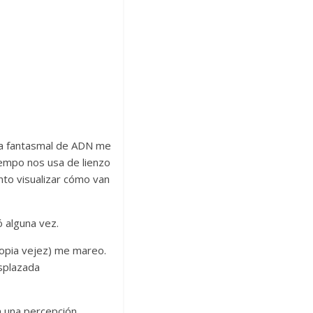
na fantasmal de ADN me
iempo nos usa de lienzo
nto visualizar cómo van
ó alguna vez.
propia vejez) me mareo.
splazada
a una percepción