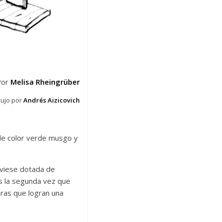
Por
Melisa Rheingrüber
bujo por
Andrés Aizicovich
 de color verde musgo y
uviese dotada de
Es la segunda vez que
obras que logran una