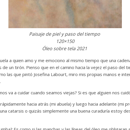
Paisaje de piel y paso del tiempo
120×150
Óleo sobre tela 2021
abuela a quien amo y me emociono al mismo tiempo que una cade
de un tirón. Pienso que en el camino hacia la vejez el paso del t
mo las que pintó Josefina Labourt, miro mis propias manos e inte
.
nos va a cuidar cuando seamos viejas? Si es que alguien nos cuid
ir rápidamente hacia atrás (mi abuela) y luego hacia adelante (mi 
una catarsis o quizás simplemente una buena curaduría estoy de
mba? Es como si las manchas y las líneas del óleo me obligaran 