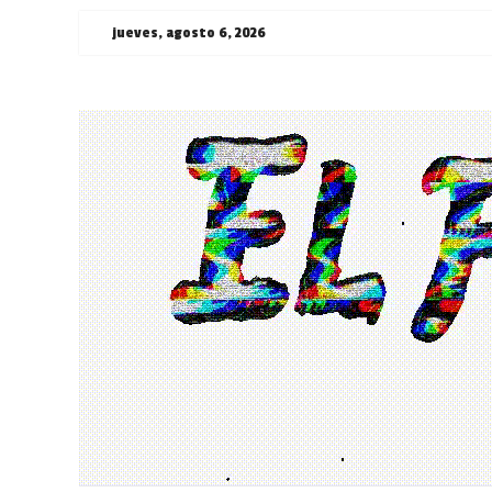
Saltar
jueves, agosto 6, 2026
al
contenido
¯\_(ツ)_/
¯