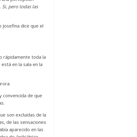
.
Si, pero todas las
 Josefina dice que el
o rápidamente toda la
stá en la sala en la
rora.
y convencida de que
as.
ue son excluidas de la
as, de las sensaciones
abía aparecido en las
 idea de
lesbiátrico.