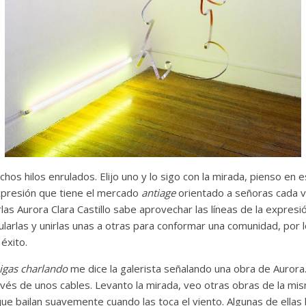
os hilos enrulados. Elijo uno y lo sigo con la mirada, pienso en 
expresión que tiene el mercado
antiage
orientado a señoras cada 
rlas Aurora Clara Castillo sabe aprovechar las líneas de la expres
arlas y unirlas unas a otras para conformar una comunidad, por l
 éxito.
migas charlando
me dice la galerista señalando una obra de Aurora
avés de unos cables. Levanto la mirada, veo otras obras de la mism
ue bailan suavemente cuando las toca el viento. Algunas de ellas l