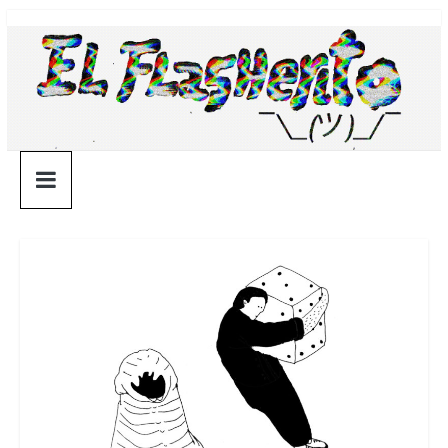
Saltar
¯\_(ツ)_/
al
contenido
¯