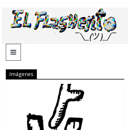
Saltar
¯\_(ツ)_/
al
contenido
¯
Imágenes