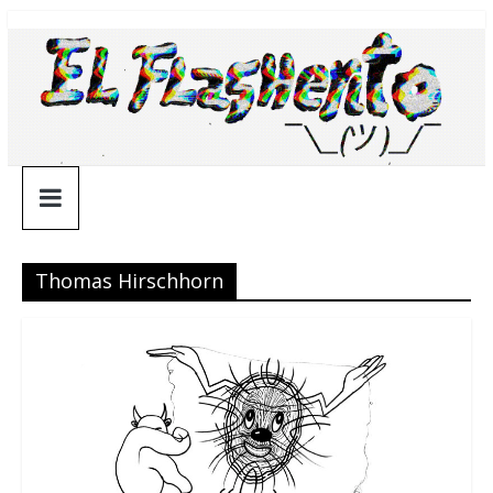
Saltar
¯\_(ツ)_/
al
contenido
¯
Thomas Hirschhorn