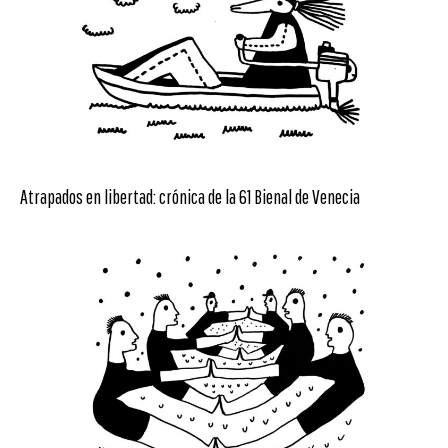
Atrapados en libertad: crónica de la 61 Bienal de Venecia