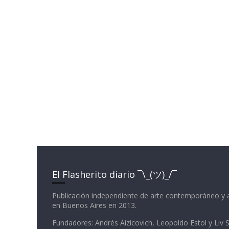
El Flasherito diario ¯\_(ツ)_/¯
Publicación independiente de arte contemporáneo y 
en Buenos Aires en 2013.
Fundadores: Andrés Aizicovich, Leopoldo Estol y Liv