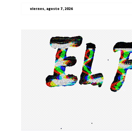
Saltar
viernes, agosto 7, 2026
al
contenido
¯\_(ツ)_/
¯