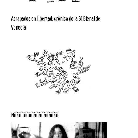
Atrapados en libertad: crónica de la 61 Bienal de
Venecia
Ñññññññññññññññññññ