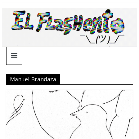
Saltar
¯\_(ツ)_/
al
contenido
¯
Manuel Brandaza