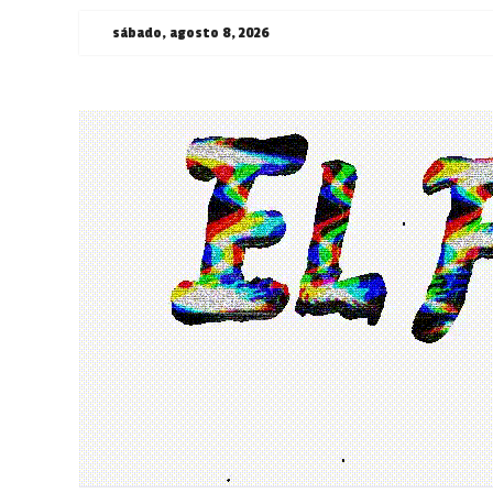
Saltar
sábado, agosto 8, 2026
al
contenido
¯\_(ツ)_/
¯