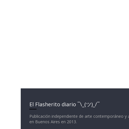
El Flasherito diario ¯\_(ツ)_/¯
Publicación independiente de arte contemporáneo y 
en Buenos Aires en 2013.