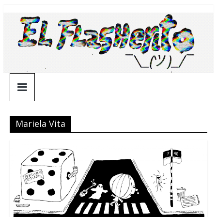
Saltar
¯\_(ツ)_/
al
contenido
¯
Mariela Vita