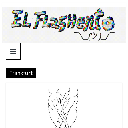
Saltar
¯\_(ツ)_/
al
contenido
¯
Frankfurt