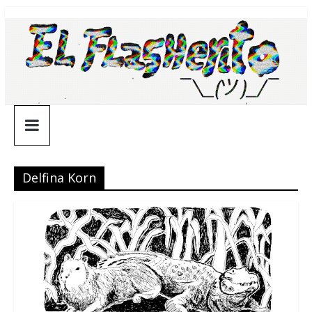
Saltar
¯\_(ツ)_/
al
contenido
¯
Delfina Korn