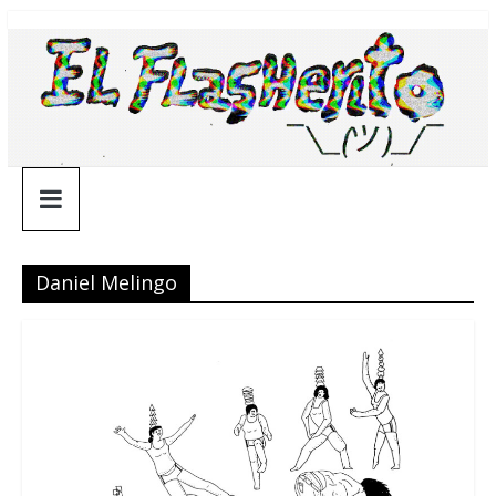
Saltar
¯\_(ツ)_/
al
contenido
¯
Daniel Melingo