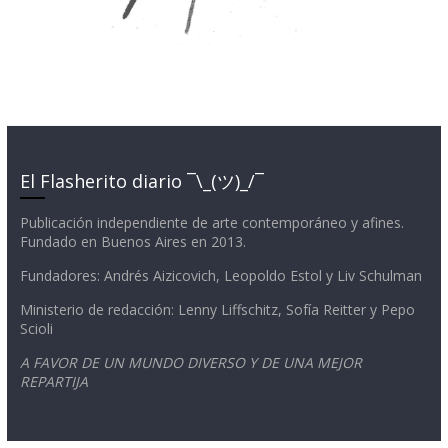
El Flasherito diario ¯\_(ツ)_/¯
Publicación independiente de arte contemporáneo y afines.
Fundado en Buenos Aires en 2013.
Fundadores: Andrés Aizicovich, Leopoldo Estol y Liv Schulman
Ministerio de redacción: Lenny Liffschitz, Sofía Reitter y Pepo
Scioli
A FAVOR DE UN MUNDO DIVERSO Y DE UNA MEJOR
REPARTIJA