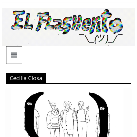
Saltar
¯\_(ツ)_/
al
contenido
¯
Cecilia Closa