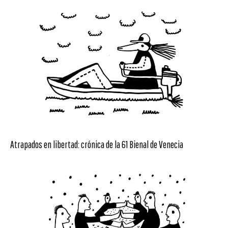
Atrapados en libertad: crónica de la 61 Bienal de Venecia