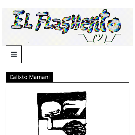
Saltar
¯\_(ツ)_/
al
contenido
¯
Calixto Mamani