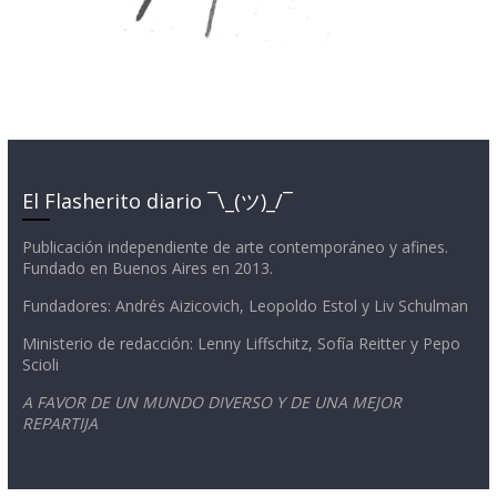
El Flasherito diario ¯\_(ツ)_/¯
Publicación independiente de arte contemporáneo y afines.
Fundado en Buenos Aires en 2013.
Fundadores: Andrés Aizicovich, Leopoldo Estol y Liv Schulman
Ministerio de redacción: Lenny Liffschitz, Sofía Reitter y Pepo
Scioli
A FAVOR DE UN MUNDO DIVERSO Y DE UNA MEJOR
REPARTIJA