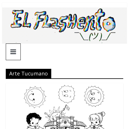
Saltar
¯\_(ツ)_/
al
contenido
¯
Arte Tucumano