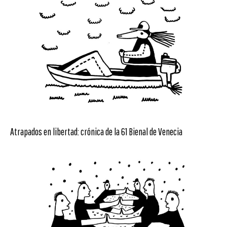
Atrapados en libertad: crónica de la 61 Bienal de Venecia