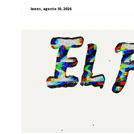
Saltar
lunes, agosto 10, 2026
al
contenido
¯\_(ツ)_/
¯