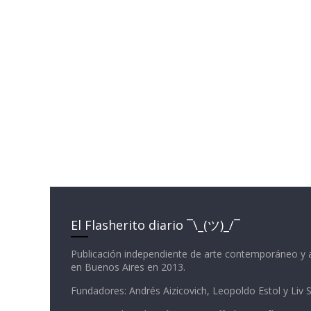
El Flasherito diario ¯\_(ツ)_/¯
Publicación independiente de arte contemporáneo y 
en Buenos Aires en 2013.
Fundadores: Andrés Aizicovich, Leopoldo Estol y Liv