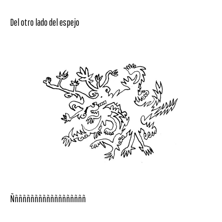
Del otro lado del espejo
Ñññññññññññññññññññ