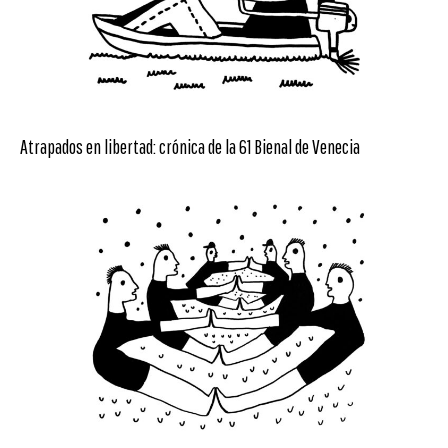
Atrapados en libertad: crónica de la 61 Bienal de Venecia