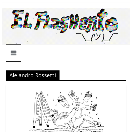
Saltar
¯\_(ツ)_/
al
contenido
¯
Alejandro Rossetti