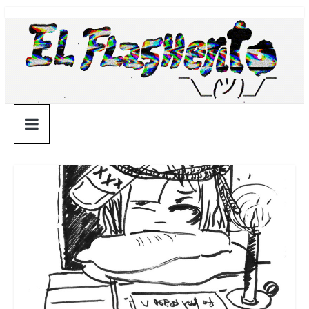
Saltar
¯\_(ツ)_/
al
contenido
¯