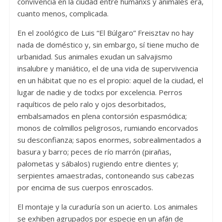
convivencia en la ciudad entre humanxs y animales era,
cuanto menos, complicada.
En el zoológico de Luis “El Búlgaro” Freisztav no hay
nada de doméstico y, sin embargo, sí tiene mucho de
urbanidad. Sus animales exudan un salvajismo
insalubre y maniático, el de una vida de supervivencia
en un hábitat que no es el propio: aquel de la ciudad, el
lugar de nadie y de todxs por excelencia. Perros
raquíticos de pelo ralo y ojos desorbitados,
embalsamados en plena contorsión espasmódica;
monos de colmillos peligrosos, rumiando encorvados
su desconfianza; sapos enormes, sobrealimentados a
basura y barro; peces de río marrón (pirañas,
palometas y sábalos) rugiendo entre dientes y;
serpientes amaestradas, contoneando sus cabezas
por encima de sus cuerpos enroscados.
El montaje y la curaduría son un acierto. Los animales
se exhiben agrupados por especie en un afán de