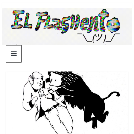
Saltar
¯\_(ツ)_/
al
contenido
¯