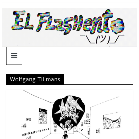
Saltar
¯\_(ツ)_/
al
contenido
¯
Wolfgang Tillmans