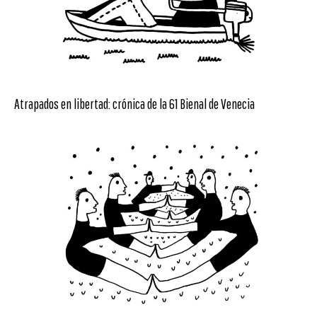
Atrapados en libertad: crónica de la 61 Bienal de Venecia