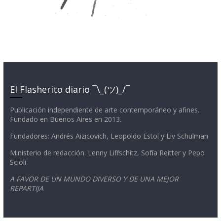
El Flasherito diario ¯\_(ツ)_/¯
Publicación independiente de arte contemporáneo y afines.
Fundado en Buenos Aires en 2013.
Fundadores: Andrés Aizicovich, Leopoldo Estol y Liv Schulman
Ministerio de redacción: Lenny Liffschitz, Sofía Reitter y Pepo
Scioli
A FAVOR DE UN MUNDO DIVERSO Y DE UNA MEJOR
REPARTIJA