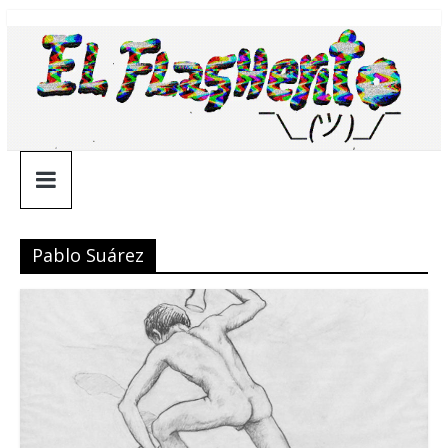
Saltar
¯\_(ツ)_/
al
contenido
¯
Pablo Suárez