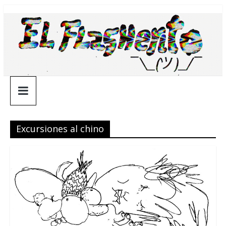
Saltar
¯\_(ツ)_/
al
contenido
¯
Excursiones al chino