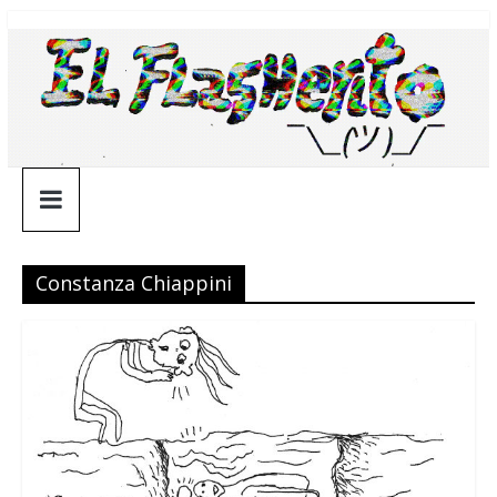
Saltar
¯\_(ツ)_/
al
contenido
¯
Constanza Chiappini