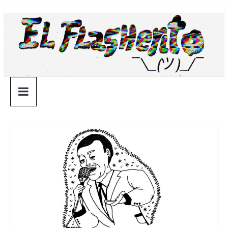
Saltar
¯\_(ツ)_/
al
contenido
¯