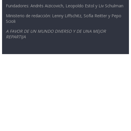
Fundadores: Andrés Aizicovich, Leopoldo Estol y Liv Schulman
Ministerio de redacción: Lenny Liffschitz, Sofía Reitter y Pepo
Scioli
A FAVOR DE UN MUNDO DIVERSO Y DE UNA MEJOR
REPARTIJA