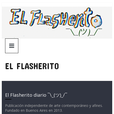
Saltar
¯\_(ツ)_/
al
contenido
¯
EL FLASHERITO
El Flasherito diario ¯\_(ツ)_/¯
Publicación independiente de arte contemporáneo y afines.
Fundado en Buenos Aires en 2013.