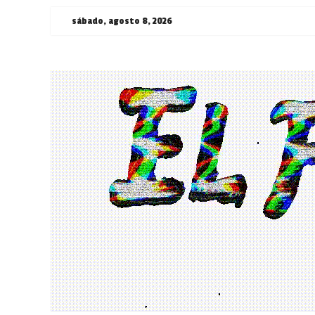
Saltar
sábado, agosto 8, 2026
al
contenido
¯\_(ツ)_/
¯