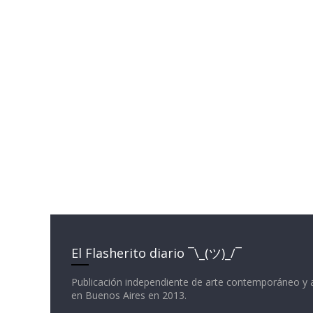
El Flasherito diario ¯\_(ツ)_/¯
Publicación independiente de arte contemporáneo y 
en Buenos Aires en 2013.