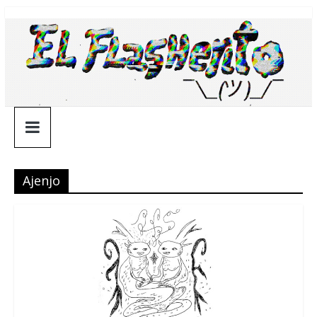
Saltar
¯\_(ツ)_/
al
contenido
¯
Ajenjo