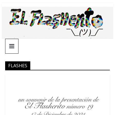
Saltar
¯\_(ツ)_/
al
contenido
¯
FLASHES