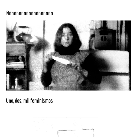
Ñññññññññññññññññññ
Uno, dos, mil feminismos