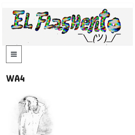
Saltar
¯\_(ツ)_/
al
contenido
¯
WA4