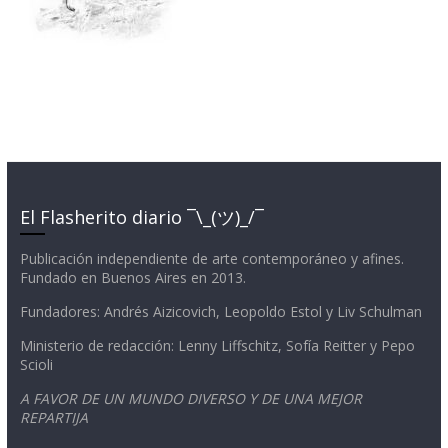
El Flasherito diario ¯\_(ツ)_/¯
Publicación independiente de arte contemporáneo y afines.
Fundado en Buenos Aires en 2013.
Fundadores: Andrés Aizicovich, Leopoldo Estol y Liv Schulman
Ministerio de redacción: Lenny Liffschitz, Sofía Reitter y Pepo
Scioli
A FAVOR DE UN MUNDO DIVERSO Y DE UNA MEJOR
REPARTIJA