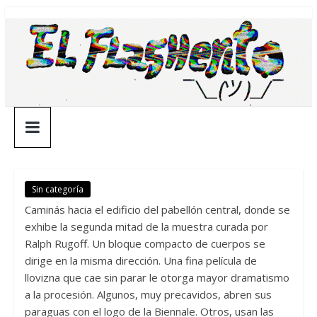
Saltar
¯\_(ツ)_/
al
contenido
¯
Sin categoría
Caminás hacia el edificio del pabellón central, donde se
exhibe la segunda mitad de la muestra curada por
Ralph Rugoff. Un bloque compacto de cuerpos se
dirige en la misma dirección. Una fina película de
llovizna que cae sin parar le otorga mayor dramatismo
a la procesión. Algunos, muy precavidos, abren sus
paraguas con el logo de la Biennale. Otros, usan las