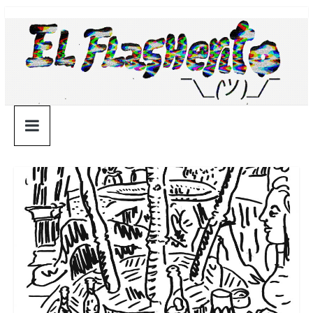
Saltar
¯\_(ツ)_/
al
contenido
¯