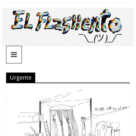
Saltar
¯\_(ツ)_/
al
contenido
¯
Urgente