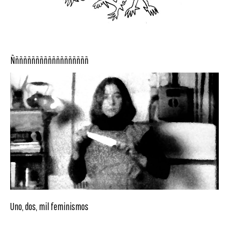
Ñññññññññññññññññññ
Uno, dos, mil feminismos