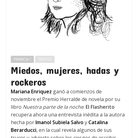
PRIMICIA !
TEXTOS
Miedos, mujeres, hadas y
rockeros
Mariana Enriquez
ganó a comienzos de
noviembre el Premio Herralde de novela por su
libro
Nuestra parte de la noche
.
El Flasherito
recupera ahora una entrevista inédita a la autora
hecha por
Imanol Subiela Salvo
y
Catalina
Berarducci
, en la cual revela algunos de sus
trucos y advierte sobre los riesgos de escribir