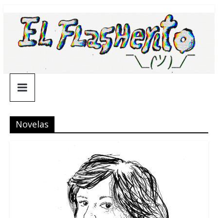
Saltar
¯\_(ツ)_/
al
contenido
¯
Novelas