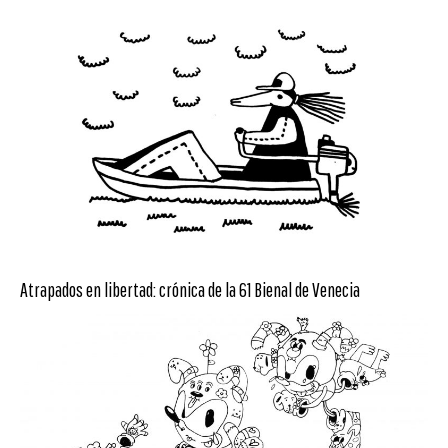
Atrapados en libertad: crónica de la 61 Bienal de Venecia