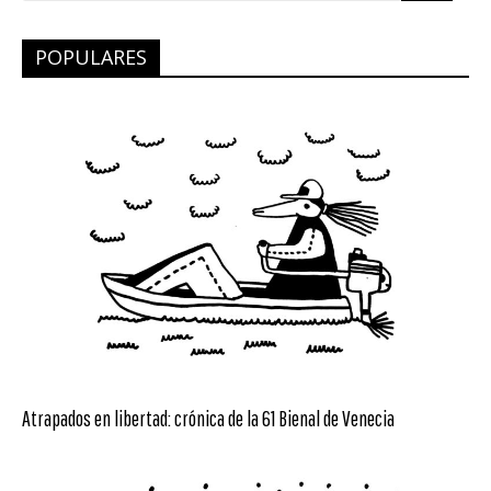
POPULARES
Atrapados en libertad: crónica de la 61 Bienal de Venecia