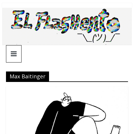
Saltar
¯\_(ツ)_/
al
contenido
¯
Max Baitinger