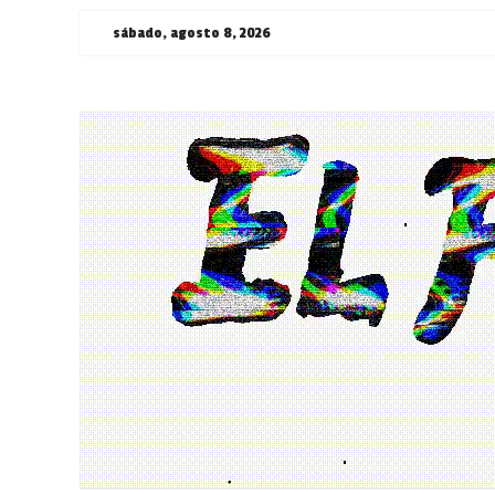
Saltar
sábado, agosto 8, 2026
al
contenido
¯\_(ツ)_/
¯