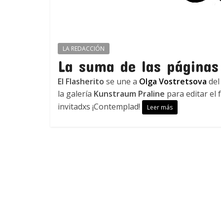
LA REDACCIÓN
La suma de las páginas
El Flasherito
se une a
Olga Vostretsova
de
la galería
Kunstraum Praline
para editar el
invitadxs ¡Contemplad!
Leer más