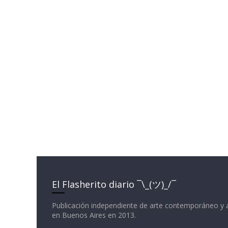
El Flasherito diario ¯\_(ツ)_/¯
Publicación independiente de arte contemporáneo y 
en Buenos Aires en 2013.