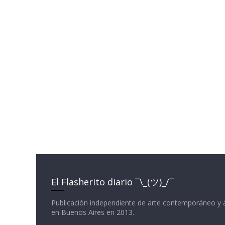
El Flasherito diario ¯\_(ツ)_/¯
Publicación independiente de arte contemporáneo y 
en Buenos Aires en 2013.