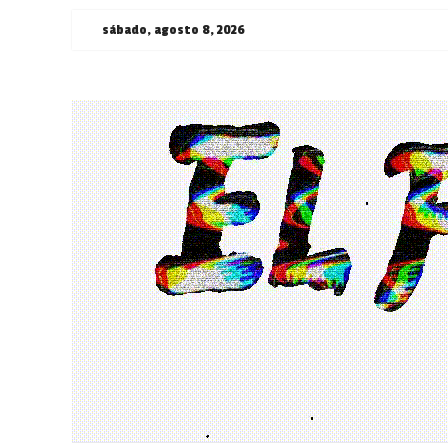
Saltar
sábado, agosto 8, 2026
al
contenido
¯\_(ツ)_/
¯