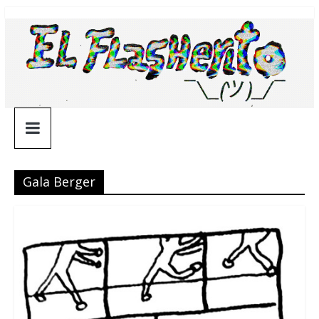
Saltar
¯\_(ツ)_/
al
contenido
¯
Gala Berger