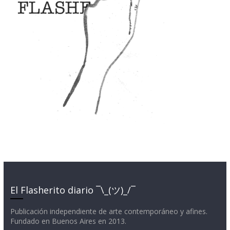
El Flasherito diario ¯\_(ツ)_/¯
Publicación independiente de arte contemporáneo y afines.
Fundado en Buenos Aires en 2013.