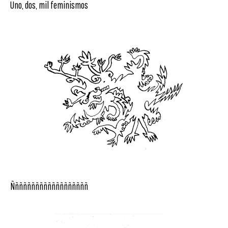
Uno, dos, mil feminismos
Ñññññññññññññññññññ