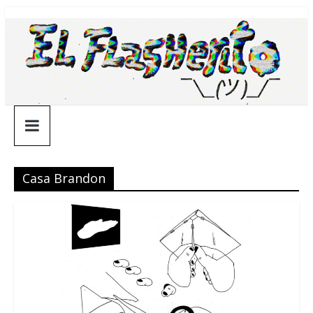
Saltar
¯\_(ツ)_/
al
contenido
¯
Casa Brandon