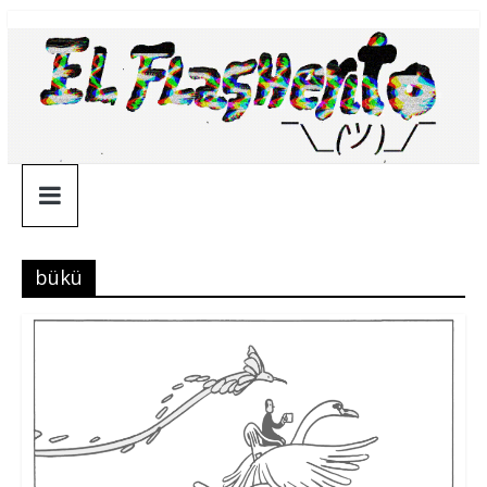
Saltar
¯\_(ツ)_/
al
contenido
¯
bükü