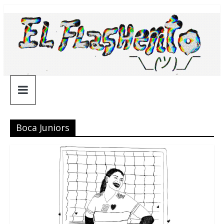
Saltar
¯\_(ツ)_/
al
contenido
¯
Boca Juniors