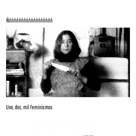
Ñññññññññññññññññññ
Uno, dos, mil feminismos