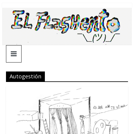
Saltar
¯\_(ツ)_/
al
contenido
¯
Autogestión