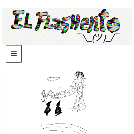
Saltar
¯\_(ツ)_/
al
contenido
¯