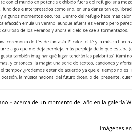
te con el mundo en potencia exhibido fuera del refugio: una mezc
s, fundidos e interpretados como uno, en una danza tan equilibra
 algunos momentos oscuros. Dentro del refugio hace más calor a
calefacción emula un verano, aunque afuera es verano pero parece
 caluroso de los veranos y ahora el cielo se cae a tormentazos.
na ceremonia de tés de fantasía. El calor, el té y la música hacen
curre algo que me deja perpleja, más perpleja de lo que estaba (
usta también imaginar qué lugar tendrán las palabritas) Kami nos
, y entonces, la magia: una serie de textos, canciones y afori
el tiempo? ¿Podemos estar de acuerdo ya que el tiempo no es l
casión, la música nacional del futuro dicen, o del presente, quie
no – acerca de un momento del año en la galería 
Imágenes en