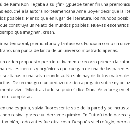
 de Kami Koni llegaba a su ¿fin? (¿puede tener fin una premonici
 escuché a la autora norteamericana Anne Boyer decir que la lite
os posibles. Pienso que en lugar de literatura, los mundos posib
 que construya un relato de mundos posibles. Nuevas escenarios 
 tiempo que imaginan, crean.
 línea temporal, premonitorio y fantasioso. Funciona como un univ
ario, una punta de lanza de un universo mostrado apenas.
 un orden propuesto pero intuitivamente recorro primero la catar
 materiales inertes y orgánicos que cuelgan de una de las paredes
n ser lianas o una selva frondosa. No solo hay distintos materiale
 brillos. De un musgo o un pedazo de tierra pegado sobre nylon a
mente vivo. “Mientras todo se pudre” dice Diana Aisenberg en e
mito completar.
n una esquina, salvia fluorescente sale de la pared y se incrusta 
ando resina, parece un derrame químico. En Tuturú todo parece 
 también, todo antes fue otra cosa. Después vi el refugio, pero a