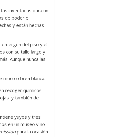
ntas inventadas para un
ros de poder e
flechas y están hechas
s emergen del piso y el
es con su tallo largo y
 más. Aunque nunca las
ce moco o brea blanca.
ién recoger químicos
 hojas y también de
ontiene yuyos y tres
os en un museo y no
mission
para la ocasión.