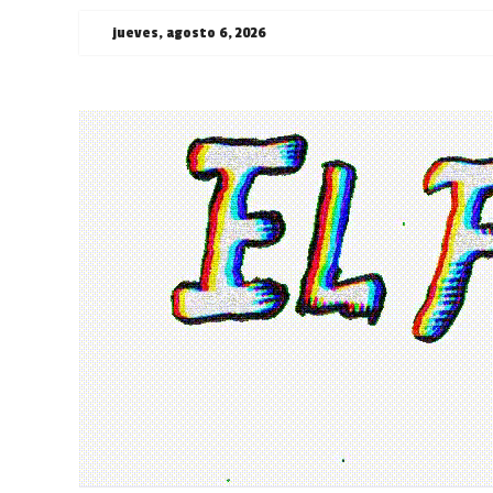
Saltar
jueves, agosto 6, 2026
al
contenido
¯\_(ツ)_/
¯