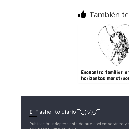
También te
Encuentro familiar e
horizontes monstruo
El Flasherito diario ¯\_(ツ)_/¯
Publicación independiente de arte contemporáneo y 