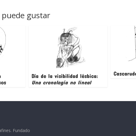
 puede gustar
Cascarud
n
Día de la visibilidad lésbica:
sos
Una cronología no lineal
afines. Fundado