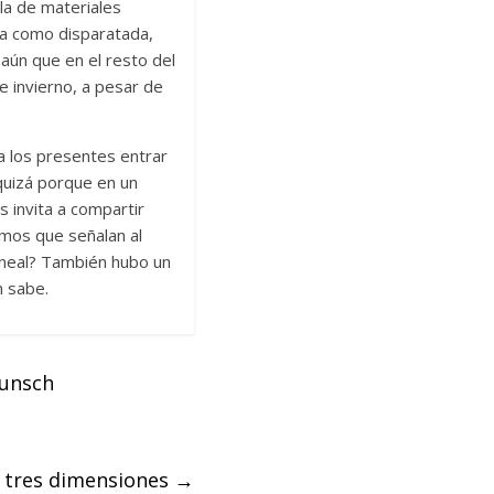
la de materiales
da como disparatada,
ún que en el resto del
 invierno, a pesar de
 a los presentes entrar
quizá porque en un
 invita a compartir
smos que señalan al
ineal? También hubo un
n sabe.
Wunsch
 tres dimensiones
→