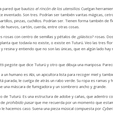
na pared que bautizo
el rincón de los utensilios
. Cuelgan herramie
e inventado. Son tres. Podrían ser también varitas mágicas, cet
artillos, pinzas, cuchillos. Podrían ser. Tienen forma también de 
de huevos, cartón, cuerda, entre otras cosas.
s rosas con centro de semillas y pétalos de ¿plástico? rosas. Do
planta que todavía no existe, o existe en Tuturú. Veo las tres flor
 y resina y entiendo que no son las únicas, que en algún lado hay
itti pegote que dice Tuturú y otro que dibuja una mariposa. Pare
a a un humano es Abi, un apicultora lista para recoger miel y tamb
está parada, le cuelga de atrás un rabo verde. Su ropa es ramas y
ene una máscara de fumigadora y un sombrero ancho y grande.
gio de Tuturú. Es una estructura de adobe y cañas, que adentro c
l de
prohibido pasar
que me recuerda por un momento que estam
o le hacemos caso. Suena una pieza músical compuesta por
Cyber