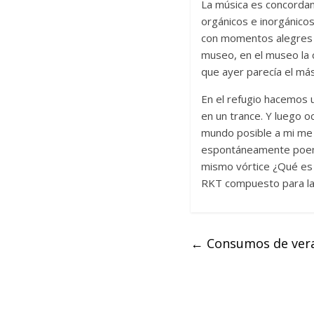
La música es concordan
orgánicos e inorgánico
con momentos alegres y
museo, en el museo la 
que ayer parecía el más
En el refugio hacemos u
en un trance. Y luego o
mundo posible a mi me g
espontáneamente poemas
mismo vórtice ¿Qué es 
RKT compuesto para la o
←
Consumos de vera