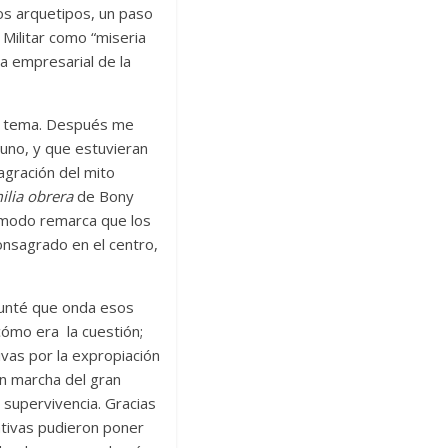
los arquetipos, un paso
 Militar como “miseria
ta empresarial de la
omo tema. Después me
euno, y que estuvieran
agración del mito
ilia obrera
de Bony
 modo remarca que los
onsagrado en el centro,
unté que onda esos
ómo era la cuestión;
ivas por la expropiación
en marcha del gran
 supervivencia. Gracias
ativas pudieron poner