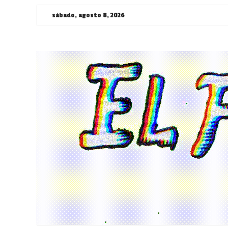
Saltar
sábado, agosto 8, 2026
al
contenido
¯\_(ツ)_/
¯