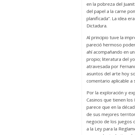
en la pobreza del Juani
del papel a la carne po
planificada”. La idea er
Dictadura.
Al principio tuve la im
pareció hermoso poder 
ahí acompañando en un 
propio; literatura del 
atravesada por Fernan
asuntos del arte hoy so
comentario aplicable a
Por la exploración y ex
Casinos que tienen los
parece que en la década
de sus mejores territor
negocio de los juegos d
a la Ley para la Reglam