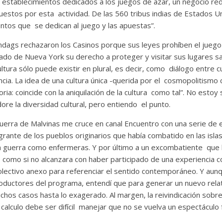
 establecimientos dedicados a los juegos de azar, un negocio r
puestos por esta actividad. De las 560 tribus indias de Estados 
ntos que se dedican al juego y las apuestas”.
dags rechazaron los Casinos porque sus leyes prohíben el juego y
tado de Nueva York su derecho a proteger y visitar sus lugares s
ultura sólo puede existir en plural, es decir, como diálogo entre 
cia. La idea de una cultura única -querida por el cosmopolitismo c
ria: coincide con la aniquilación de la cultura como tal”. No estoy
dore la diversidad cultural, pero entiendo el punto.
uerra de Malvinas me cruce en canal Encuentro con una serie de e
egrante de los pueblos originarios que había combatido en las isla
a guerra como enfermeras. Y por último a un excombatiente que 
, como si no alcanzara con haber participado de una experiencia co
colectivo anexo para referenciar el sentido contemporáneo. Y aun
oductores del programa, entendí que para generar un nuevo relat
chos casos hasta lo exagerado. Al margen, la reivindicación sobre 
y calculo debe ser difícil manejar que no se vuelva un espectáculo