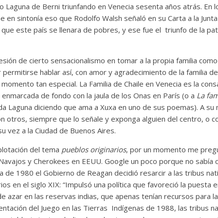
to Laguna de Berni triunfando en Venecia sesenta años atrás. En 
ne en sintonía eso que Rodolfo Walsh señaló en su Carta a la Junta
a que este país se llenara de pobres, y ese fue el triunfo de la pa
presión de cierto sensacionalismo en tomar a la propia familia c
permitirse hablar así, con amor y agradecimiento de la familia d
momento tan especial. La Familia de Chaile en Venecia es la cons
yo enmarcada de fondo con la jaula de los Onas en París (o a
La fam
da Laguna diciendo que ama a Xuxa en uno de sus poemas). A su
n otros, siempre que lo señale y exponga alguien del centro, o c
 su vez a la Ciudad de Buenos Aires.
plotación del tema
pueblos originarios
, por un momento me preg
 Navajos y Cherokees en EEUU. Google un poco porque no sabía c
 de 1980 el Gobierno de Reagan decidió resarcir a las tribus nat
ios en el siglo XIX: “Impulsó una política que favoreció la puesta 
e azar en las reservas indias, que apenas tenían recursos para la
entación del Juego en las Tierras Indígenas de 1988, las tribus n