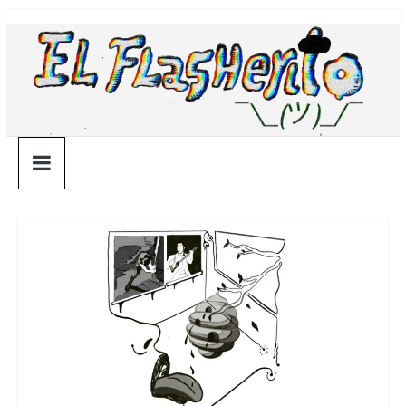
Saltar
¯\_(ツ)_/
al
contenido
¯