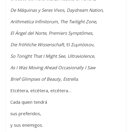
De Máquinas y Seres Vivos
,
Daydream Nation
,
Arithmetica Infinitorum
,
The Twilight Zone
,
El Ángel del Norte
,
Premiers Symptômes
,
Die fröhliche Wissenschaft
, El
Συμπόσιον
,
So Tonight That I Might See
,
Ultraviolence
,
As I Was Moving Ahead Occasionally I Saw
Brief Glimpses of Beauty
,
Estrella
.
Etcétera, etcétera, etcétera…
Cada quien tendrá
sus preferidos,
y sus enemigos.