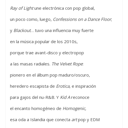
Ray of Light
une electrónica con pop global,
un poco como, luego,
Confessions on a Dance Floor
;
y
Blackout
… tuvo una influencia muy fuerte
en la música popular de los 2010s,
porque trae avant-disco y electropop
a las masas radiales.
The Velvet Rope
:
pionero en el álbum pop maduro/oscuro,
heredero escapista de
Erotica
, e inspiración
para gajos del nu-R&B. Y
Kid A
reconoce
el encanto homogéneo de
Homogenic
,
esa oda a Islandia que conecta
art
pop y EDM