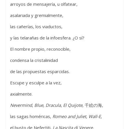
arroyos de mensajería, u olfatear,
asalariada y gremialmente,
las cañerías, los viaductos,
y las telarañas de la infoesfera. ¿O sí?
El nombre propio, reconocible,
condensa la cristalinidad
de las propuestas esparcidas.
Escupe y esculpe a la vez,
axialmente.
Nevermind
,
Blue
,
Dracula
,
El Quijote
, 千絵の海,
las sagas homéricas,
Romeo and Juliet
,
Wall-E
,
el busto de Nefertiti,
La Nascita di Venere
,