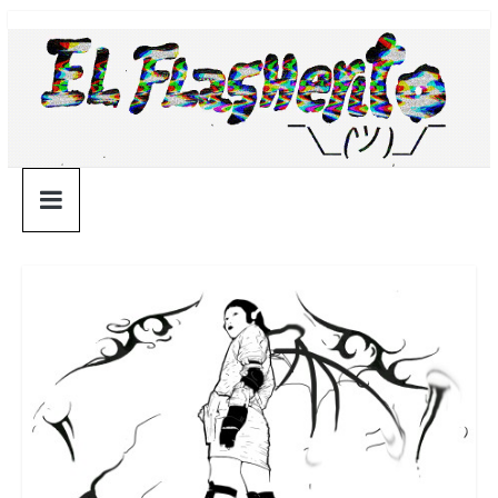
Saltar
¯\_(ツ)_/
al
contenido
¯